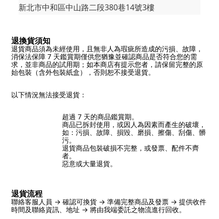
新北市中和區中山路二段380巷14號3樓
退換貨須知
退貨商品須為未經使用，且無非人為瑕疵所造成的污損、故障，
消保法保障 7 天鑑賞期僅供您猶豫並確認商品是否符合您的需
求，並非商品的試用期；如本商店有提示您者，請保留完整的原
始包裝（含外包裝紙盒），否則恕不接受退貨。
以下情況無法接受退貨：
超過 7 天的商品鑑賞期。
商品已拆封使用，或因人為因素而產生的破壞，
如：污損、故障、損毀、磨損、擦傷、刮傷、髒
污。
退貨商品包裝破損不完整，或發票、配件不齊
者。
惡意或大量退貨。
退貨流程
聯絡客服人員 → 確認可換貨 → 準備完整商品及發票 → 提供收件
時間及聯絡資訊、地址 → 將由我端委託之物流進行回收。