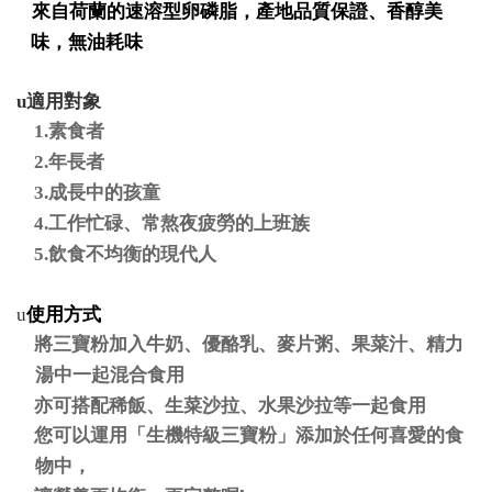
來自荷蘭的速溶型卵磷脂，產地品質保證、香醇美
味，無油耗味
u
適用對象
1.
素食者
2.
年長者
3.
成長中的孩童
4.
工作忙碌、常熬夜疲勞的上班族
5.
飲食不均衡的現代人
u
使用方式
將三寶粉加入牛奶、優酪乳、麥片粥、果菜汁、精力
湯中一起混合食用
亦可搭配稀飯、生菜沙拉、水果沙拉等一起食用
您可以運用「生機特級三寶粉」添加於任何喜愛的食
物中，