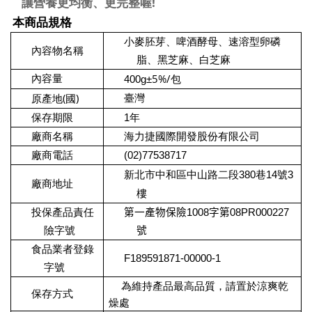
!
讓營養更均衡、更完整喔
本商品規格
小麥胚芽、啤酒酵母、速溶型卵磷
內容物名稱
脂、黑芝麻、白芝麻
5%/
內容量
400g
±
包
(
)
臺灣
原產地
國
保存期限
1年
廠商名稱
海力捷國際開發股份有限公司
廠商電話
(02)77538717
新北市中和區中山路二段380巷14號3
廠商地址
樓
投保產品責任
第一產物保險
1008
字第
08PR000227
險字號
號
食品業者登錄
F189591871-00000-1
字號
為維持產品最高品質，請置於涼爽乾
保存方式
燥處