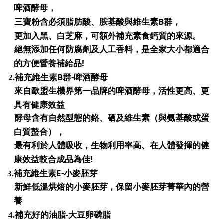
啤酒酵母，
B
三寶粉含必須脂肪酸、胺基酸與維生素
群，
更加入黑、白芝麻，可額外補充素食鈣質的來源。
絕無添加任何防腐劑及人工香料，是全家大小都適合
!
的方便營養補給品
B
-
2.
補充維生素
群
啤酒酵母
來自歐盟生機界第一品牌的啤酒酵母，活性更高、更
具有健康效益
酵母含有自然型態的鉻、硒及維生素（與氨基酸或蛋
白質螯合），
最有利於人體吸收，生物利用率高、在人體發揮的健
!
康效益較合成品為佳
E-
3.
補充維生素
小麥胚芽
新鮮低溫烘焙的小麥胚芽，保留小麥胚芽菁華內的營
養
-
4.
補充好的油脂
大豆卵磷脂