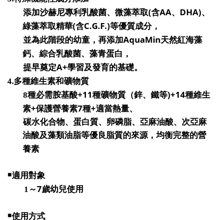
(
AA
DHA)
添加沙赫尼專利乳酸菌、微藻萃取
含
、
、
(
C.G.F.)
綠藻萃取精華
含
等優質成分，
AquaMin
並為此階段的幼童，再添加
天然紅海藻
鈣、綜合乳酸菌、藻青蛋白，
A+
提早奠定
學習及發育的基礎。
4.
多種維生素和礦物質
+11
)+14
8
種必需胺基酸
種礦物質（鋅、鐵等
種維生
+
7
+
素
保護營養素
種
適當熱量、
碳水化合物、蛋白質、卵磷脂、亞麻油酸、次亞麻
油酸及藻類油脂等優良脂質的來源，均衡完整的營
養素
￭
適用對象
7
1
～
歲幼兒使用
￭
使用方式