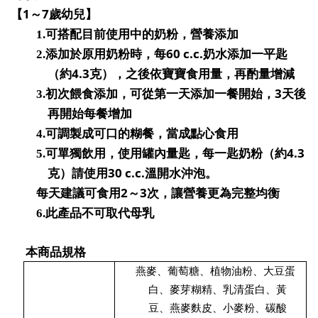
1
7
【
～
歲幼兒】
1.
可搭配目前使用中的奶粉，營養添加
60 c.c.
2.
添加於原用奶粉時，每
奶水添加一平匙
4.3
（約
克），之後依寶寶食用量，再酌量增減
3
3.
初次餵食添加，可從第一天添加一餐開始，
天後
再開始每餐增加
4.
可調製成可口的糊餐，當成點心食用
4.3
5.
可單獨飲用，使用罐內量匙，每一匙奶粉（約
30 c.c.
克）請使用
溫開水沖泡。
2
3
每天建議可食用
～
次，讓營養更為完整均衡
6.
此產品不可取代母乳
本商品規格
燕麥、葡萄糖、植物油粉、大豆蛋
白、麥芽糊精、乳清蛋白、黃
豆、燕麥麩皮、小麥粉、碳酸