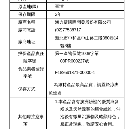
(
)
臺灣
原產地
國
保存期限
2年
廠商名稱
海力捷國際開發股份有限公司
廠商電話
(02)77538717
新北市中和區中山路二段380巷14
廠商地址
號3樓
投保產品責任
第一產物保險
1008
字第
險字號
08PR000227
號
食品業者登錄
F189591871-00000-1
字號
為維持產品最高品質，請置於涼爽
保存方式
乾燥處
1.
本產品含有澳洲驗證的優質燕麥
粉以及天然穀類的膳食纖維，沖
其他應注意事
泡後有微量沉澱物及略顯綠色，
項
屬正常現象，敬請安心食用。