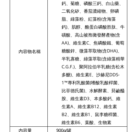
鈣、菊糖、磷酸三鈣、白山藥、
二氧化矽、番茄濃縮物、卵磷
(
脂、綠藻粉、紅藻粉
含海藻
)
鈣
、肌醇、酪蛋白磷酸胜肽、牛
(
磺酸、高山被孢黴發酵產物
含
AA)
C
、維生素
、焦磷酸鐵、葡萄
(
DHA)
糖酸鋅、微藻萃取物
含
、
內容物名稱
(
半乳寡糖、綠藻萃取
含綠藻精華
C.G.F.)
(
、聚阿拉伯半乳糖
含松木
)
E
DDS-
多醣
、維生素
、沙赫尼
1™
(
專利乳酸菌
嗜酸乳酸桿菌、
)
比菲德氏菌
、水解酵素、菸鹼醯
D3
胺、維生素
、本多酸鈣、維
A
B12
生素
、維生素
、維生素
B2
B1
、維生素
、鼠李糖桿菌、
B6
維生素
、葉酸、生物素
900g/
罐
內容量