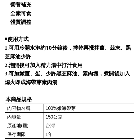
營養補充
全素可食
體質調整
￭使用方式
10
1.
可用冷開水泡約
分鐘後，擰乾再攪拌薑、蒜末、黑
芝麻油少許
2.
泡開後可加入精力湯中打汁食用
3.
可加嫩薑、蛋、少許黑芝麻油、素肉塊，煮開後加入
熄火即成海帶芽素肉湯
本商品規格
100%
嫩海帶芽
內容物名稱
150
公克
內容量
(
)
原產地
國
台灣
保存期限
1
年