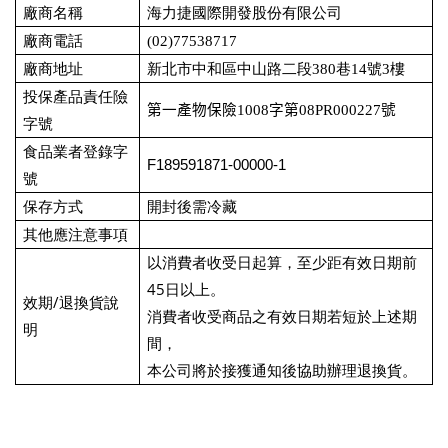
廠商名稱
海力捷國際開發股份有限公司
廠商電話
(02)77538717
廠商地址
新北市中和區中山路二段380巷14號3樓
投保產品責任險
第一產物保險
1008
字第
08PR000227
號
字號
食品業者登錄字
F189591871-00000-1
號
開封後需冷藏
保存方式
其他應注意事項
以消費者收受日起算，至少距有效日期前
45
日以上。
/
效期
退換貨說
消費者收受商品之有效日期若短於上述期
明
間，
本公司將於接獲通知後協助辦理退換貨。