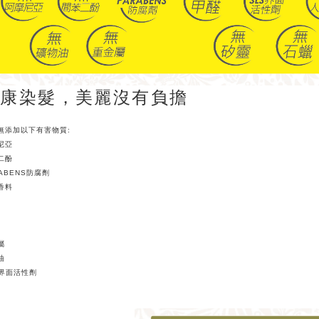
健康染髮，美麗沒有負擔
無添加以下有害物質:
尼亞
二酚
RABENS防腐劑
香料
屬
油
S界面活性劑