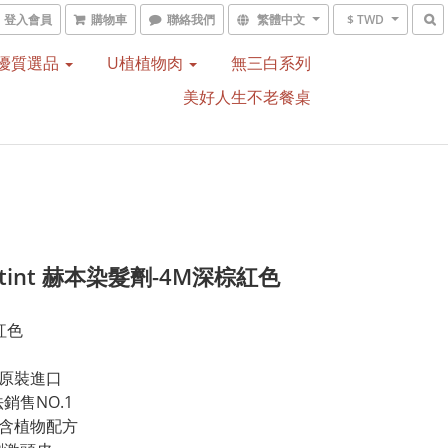
登入會員
購物車
聯絡我們
繁體中文
$ TWD
優質選品
U植植物肉
無三白系列
美好人生不老餐桌
rtint 赫本染髮劑-4M深棕紅色
紅色
牙原裝進口
銷售NO.1
富含植物配方