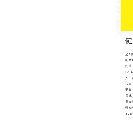
染劑
阿摩
間苯
PA
人工
矽靈
甲醛
石蠟
重金
礦物
SL