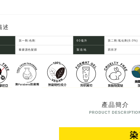
描述
第一劑:色劑
60毫升
第二劑:氧化劑(6.0%)
藜麥護色髮膜
製造地
西班牙
產品簡介
PRODUCT DESCRIPTIO