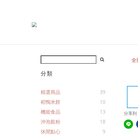
全
分類
精選商品
39
稻鴨米餅
10
機能食品
13
分享到
沖泡榖粉
18
休閒點心
9