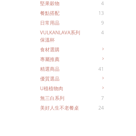
堅果穀物
4
餐點搭配
13
日常用品
9
VULKANLAVA系列
4
保溫杯
食材選購
專屬推薦
精選商品
41
優質選品
U植植物肉
無三白系列
7
美好人生不老餐桌
24