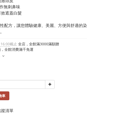
刺激頭皮
操作無刺鼻味
有效遮蓋白髮
性配方，讓您體驗健康、美麗、方便與舒適的染
。
 16:00
截止
全店，全館滿3000滿額贈
類，全館消費滿千免運
多
物車
追蹤清單