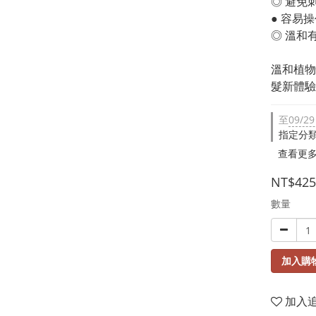
◎ 避免
● 容易
◎ 溫和
溫和植物
髮新體驗
至
09/29
指定分
查看更
NT$425
數量
加入購
加入