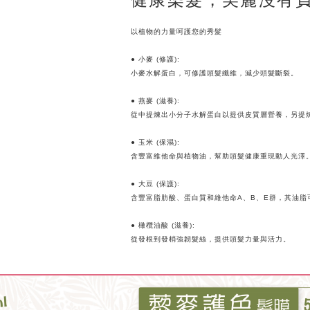
以植物的力量呵護您的秀髮
● 小麥 (修護):
小麥水解蛋白，可修護頭髮纖維，減少頭髮斷裂。
● 燕麥 (滋養):
從中提煉出小分子水解蛋白以提供皮質層營養，另提
● 玉米 (保濕):
含豐富維他命與植物油，幫助頭髮健康重現動人光澤
● 大豆 (保護):
含豐富脂肪酸、蛋白質和維他命A、B、E群，其油
● 橄欖油酸 (滋養):
從發根到發梢強韌髮絲，提供頭髮力量與活力。