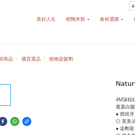
美好人生
稻鴨米餅
食材選購
部商品
優質選品
植物染髮劑
Natu
4M深棕
遮蓋白髮
● 西班
◎ 英美法
● 染劑