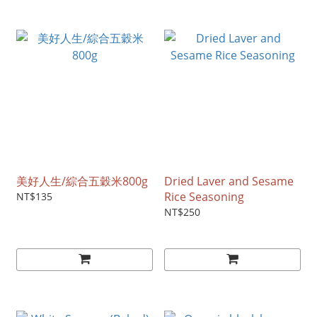
美好人生/綜合五穀米800g
Dried Laver and Sesame
Rice Seasoning
NT$135
NT$250