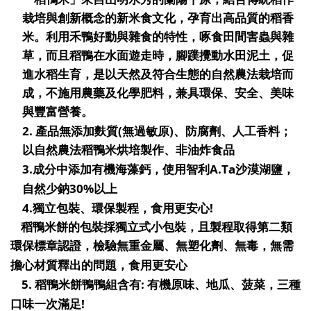
栽培與創新概念的新米食文化，孕育出高品質的稻香
米。利用禾鴨好動與雜食的特性，啄食田間害蟲與雜
草，而且稻鴨在水面遊走時，腳蹼攪動水田泥土，促
進水稻生育，是以天然及符合生態的自然農法栽培而
成，不施用農藥及化學肥料，兼具環保、安全、美味
與豐富營養。
2.
(
)
產品無添加麩質
無過敏原
、防腐劑、人工香料；
以自然農法稻鴨米烘培製作、非油炸食品
3.
A.Ta
成分中添加有機海藻鈣，使用智利
沙漠湖鹽，
30%
自然少鈉
以上
4.
!
獨立包裝、環保製程，食用更安心
稻鴨米餅的包裝採獨立式小包裝，且製程取得第二類
環保標章認證，檢驗無重金屬、無塑化劑、無毒，無需
擔心材質釋出的問題，食用更安心
5.
:
稻鴨米餅鴨鴨組含有
有機原味、地瓜、菠菜，三種
!
口味一次滿足