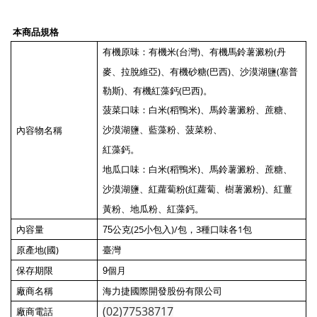
本商品規格
：
有機米(台灣)、有機馬鈴薯澱粉(丹
有機原味
麥、拉脫維亞)、有機砂糖(巴西)、沙漠湖鹽(塞普
勒斯)、有機紅藻鈣(巴西)。
：
(
)
菠菜口味
白米
稻鴨米
、馬鈴薯澱粉、蔗糖、
沙漠湖鹽、藍藻粉、菠菜粉、
內容物名稱
紅藻鈣。
：
(
)
地瓜口味
白米
稻鴨米
、馬鈴薯澱粉、蔗糖、
(
沙漠湖鹽、紅蘿蔔粉
紅蘿蔔、
樹薯澱粉
)
、紅薑
黃粉、地瓜粉、紅藻鈣。
(25
)/
3種口味各1包
內容量
75
公克
小包入
包，
(
)
原產地
國
臺灣
保存期限
9個月
廠商名稱
海力捷國際開發股份有限公司
(02)77538717
廠商電話