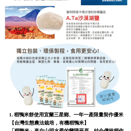
1.
稻鴨米餅使用宜蘭三星鄉、一年一產限量契作優米
【台灣生態農法栽培，有機稻鴨米】
「稻鴨米」來自山明水秀的蘭陽平原，結合傳統稻作