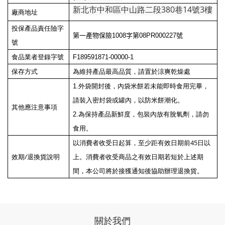
新北市中和區中山路二段380巷14號3樓
廠商地址
投保產品責任險字
第一產物保險
1008
字第
08PR000227
號
號
食品業者登錄字號
F189591871-00000-1
保存方式
為維持產品最高品質，請置於涼爽乾燥處
1.
外袋開封後，內袋米餅若未能即時食用完畢，
請裝入密封袋或罐內，以防米餅潮化。
其他應注意事項
2.
為保持產品新鮮度，包裝內放有脫氧劑，請勿
食用。
45
以消費者收受日起算，至少距有效日期前
日以
/
效期
退換貨說明
上。消費者收受商品之有效日期若短於上述期
間，本公司將於接獲通知後協助辦理退換貨。
關於我們