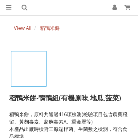
View All
稻鴨米餅
稻鴨米餅-鴨鴨組(有機原味,地瓜,菠菜)
稻鴨米餅，原料共通過416項檢測(檢驗項目包含農藥殘
留、黃麴毒素、赭麴毒素A、重金屬等)
本產品出廠時檢附工廠端桿菌、生菌數之檢測，符合食
品標準。