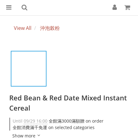
View All
沖泡榖粉
Red Bean & Red Date Mixed Instant
Cereal
Until
09/29 16:00
全館滿3000滿額贈 on order
全館消費滿千免運 on selected categories
Show more