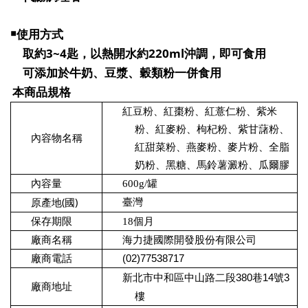
￭
使用方式
3~4
220ml
取約
匙，以熱開水約
沖調，即可食用
可添加於牛奶、豆漿、穀類粉一併食用
本商品規格
紅豆粉、紅棗粉、紅薏仁粉、紫米
粉、紅麥粉、枸杞粉、紫甘藷粉、
內容物名稱
紅甜菜粉、燕麥粉、麥片粉、全脂
奶粉、黑糖、馬鈴薯澱粉、瓜爾膠
內容量
600g/
罐
(
)
臺灣
原產地
國
保存期限
18
個月
廠商名稱
海力捷國際開發股份有限公司
廠商電話
(02)77538717
新北市中和區中山路二段380巷14號3
廠商地址
樓