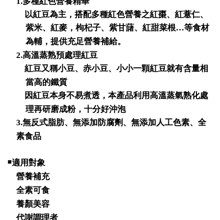
1.
多種紅色營養精華
以紅豆為主，搭配多種紅色營養之紅棗、紅薏仁、
紫米、紅麥，枸杞子、紫甘藷、紅甜菜根…等食材
為輔，提供充足營養補給。
2.
高溫蒸熟預處理紅豆
紅豆又稱小豆、赤小豆、小小一顆紅豆就有含量相
當高的鐵質
因紅豆本身不易煮透，本產品利用高溫蒸氣熟化處
理再研磨成粉，十分好沖泡
3.
無反式脂肪、無添加防腐劑、無添加人工色素、全
素食品
￭
適用對象
營養補充
全素可食
養顏美容
代謝調理者