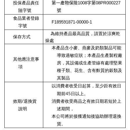
投保產品責任
第一產物保險
1008
字第
08PR000227
險字號
號
食品業者登錄
F189591871-00000-1
字號
為維持產品最高品質，請置於涼爽乾
保存方式
燥處
本產品含小麥、燕麥及奶類製品可能
導致過敏症狀；本產品生產製程廠
其他應注意事
房，其設備或生產管線有處理堅果
項
種子類、花生、含有麩質的穀類及
其製品
以消費者收受日起算，至少距有效日
45
期前
日以上。
/
效期
退換貨
消費者收受商品之有效日期若短於上
說明
述期間，
本公司將於接獲通知後協助辦理退換
貨。