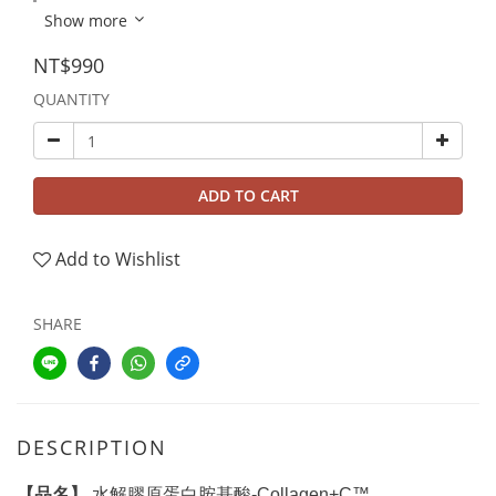
Show more
NT$990
QUANTITY
ADD TO CART
Add to Wishlist
SHARE
DESCRIPTION
【品名】
水解膠原蛋白胺基酸-Collagen+C™