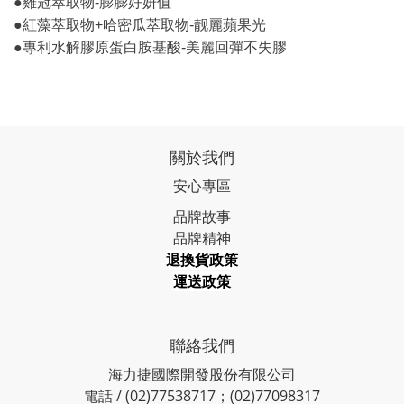
●雞冠萃取物-膨膨好妍值
●紅藻萃取物+哈密瓜萃取物-靓麗蘋果光
●專利水解膠原蛋白胺基酸-美麗回彈不失膠
關於我們
安心專區
品牌故事
品牌精神
退換貨政策
運送政策
聯絡我們
海力捷國際開發股份有限公司
電話 / (02)77538717；(02)77098317