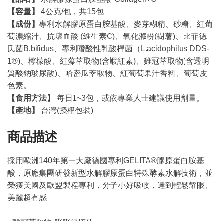
【容量】
4公克/包，共15包
【成份
】
專利水解膠原蛋白胺基酸、麥芽糊精、砂糖、紅葡
萄濃縮汁、抗壞血酸 (維生素C)、氧化澱粉(樹薯)、比菲德
氏菌B.bifidus、專利嗜酸性乳酸桿菌（L.acidophilus DDS-
1®)、檸檬酸、紅藻萃取物(含蝦紅素)、雞冠萃取物(含透明
質酸鈉玻尿酸)、哈密瓜萃取物、紅葡萄果汁香料、葡萄皮
色素。
【食用方法】
每日1~3包，或依專業人士建議使用劑量。​​
【產地】
台灣(授權包裝)
商品描述
採用歐洲140年第一大廠德國專利GELITA®膠原蛋白胺基
酸，原廠集團研發新型水解膠原蛋白特殊酵素水解技術，並
榮獲美國及歐盟製程專利，分子小好吸收，達到輕鬆耀眼、
美麗超有感