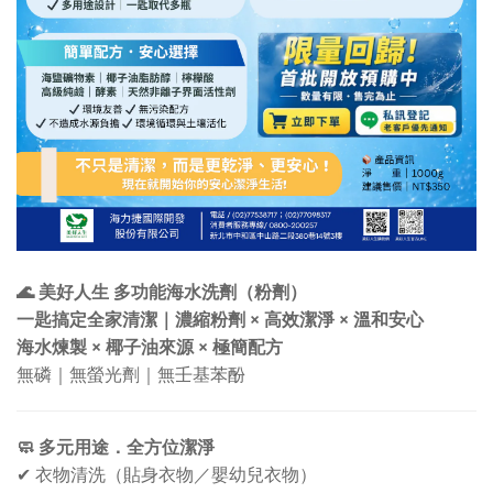
🌊
美好人生
多功能海水洗劑（粉劑）
×
×
一匙搞定全家清潔｜濃縮粉劑
高效潔淨
溫和安心
×
×
海水煉製
椰子油來源
極簡配方
無磷｜無螢光劑｜無壬基苯酚
🧼
多元用途．全方位潔淨
✔
衣物清洗（貼身衣物／嬰幼兒衣物）