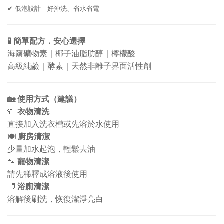
✔
低泡設計｜好沖洗、省水省電
🧪
簡單配方
．
安心選擇
海鹽礦物素｜椰子油脂肪醇｜檸檬酸
高級純鹼｜酵素｜天然非離子界面活性劑
🏡
使用方式（建議）
👕
衣物清洗
直接加入洗衣槽或先溶於水使用
🍽
廚房清潔
少量加水起泡，輕鬆去油
🐾
寵物清潔
請先稀釋成溶液後使用
🛁
浴廁清潔
溶解後刷洗，恢復潔淨亮白