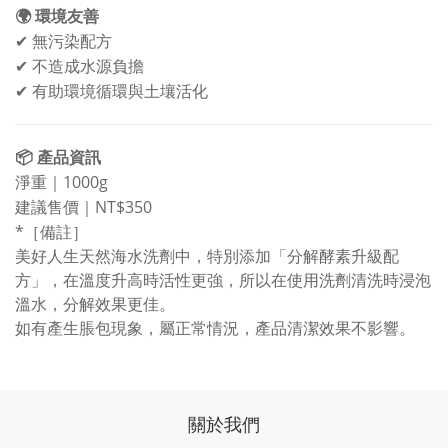
🌍
環境友善
✔
無污染配方
✔
不造成水源負擔
✔
有助環境循環與土壤活化
📦
產品資訊
1000g
淨重｜
NT$350
建議售價｜
*［備註］
美好人生天然海水洗劑中，
特別添加「分解酵素升級配
方」，在溫度升高時活性更強，所以在使用洗劑清洗時浸泡
溫水，分解效果更佳。
如有產生脹包現象，屬正常情況，產品清潔效果不影響。
關於我們