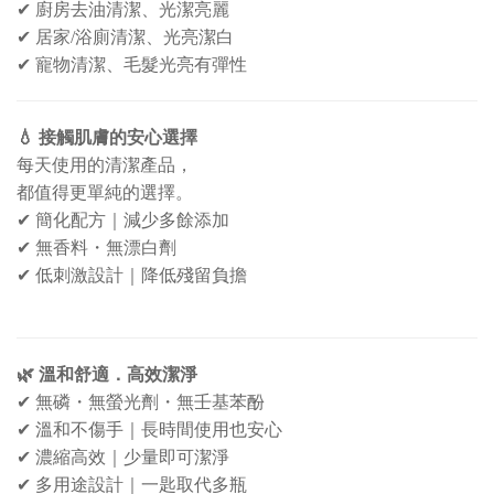
✔
廚房去油清潔、光潔亮麗
✔
居家/浴廁清潔、光亮潔白
✔
寵物清潔、毛髮光亮有彈性
💧
接觸肌膚的安心選擇
每天使用的清潔產品，
都值得更單純的選擇。
✔
簡化配方｜減少多餘添加
✔
無香料・無漂白劑
✔
低刺激設計｜降低殘留負擔
🌿
溫和舒適
．
高效潔淨
✔
無磷・無螢光劑・無壬基苯酚
✔
溫和不傷手｜長時間使用也安心
✔
濃縮高效｜少量即可潔淨
✔
多用途設計｜一匙取代多瓶