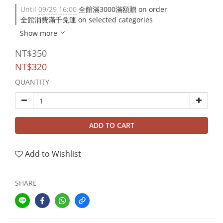
Until
09/29 16:00
全館滿3000滿額贈 on order
全館消費滿千免運 on selected categories
Show more
NT$350
NT$320
QUANTITY
ADD TO CART
Add to Wishlist
SHARE