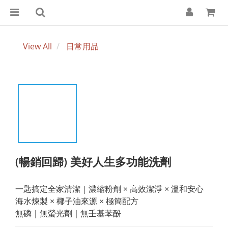
View All
日常用品
(暢銷回歸) 美好人生多功能洗劑
一匙搞定全家清潔｜濃縮粉劑 × 高效潔淨 × 溫和安心
海水煉製 × 椰子油來源 × 極簡配方
無磷｜無螢光劑｜無壬基苯酚