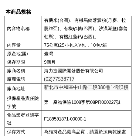
本商品規格
有機米(台灣)、有機馬鈴薯澱粉(丹麥、拉
內容物名稱
脫維亞)、有機砂糖(巴西)、沙漠湖鹽(塞普
勒斯)、有機紅藻鈣(巴西)。
(25
)/包，10包/箱
內容量
75
公克
小包入
(
)
原產地
國
臺灣
保存期限
9
個月
廠商名稱
海力捷國際開發股份有限公司
(02)77538717
廠商電話
新北市中和區中山路二段380巷14號3樓
廠商地址
投保產品責任險
第一產物保險
1008
字第
08PR000227
號
字號
食品業者登錄字
F189591871-00000-1
號
保存方式
為維持產品最高品質，請置於涼爽乾燥處