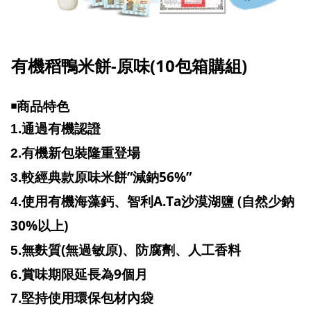
-
(10包箱購組
)
有機稻鴨米餅
原味
￭商品特色
1.
通過有機認證
2.
有機新包裝隆重登場
”
56%”
3.
較經典款原味米餅
減鈉
A.Ta
(
4.
使用有機海藻鈣、智利
沙漠湖鹽
自然少鈉
30%
)
以上
(
)
5.
無麩質
無過敏原
、防腐劑、人工香料
9
6.
賞味期限延長為
個月
7.
堅持使用環保包材內袋