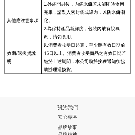
1.
外袋開封後，內袋米餅若未能即時食用
完畢，請裝入密封袋或罐內，以防米餅潮
其他應注意事項
化。
2.
為保持產品新鮮度，包裝內放有脫氧
劑，請勿食用。
以消費者收受日起算，至少距有效日期前
/
45
效期
退換貨說
日以上。消費者收受商品之有效日期若
明
短於上述期間，本公司將於接獲通知後協
助辦理退換貨。
關於我們
安心專區
品牌故事
品牌精神