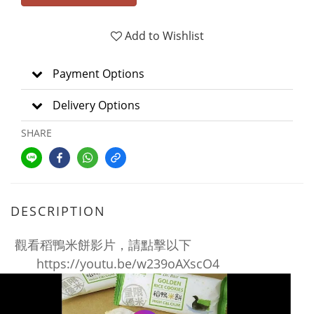
Add to Wishlist
Payment Options
Delivery Options
SHARE
DESCRIPTION
觀看稻鴨米餅影片，請點擊以下
https://youtu.be/w239oAXscO4