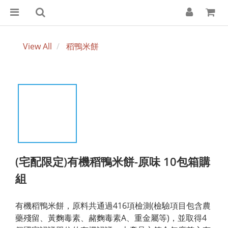
View All
稻鴨米餅
(宅配限定)有機稻鴨米餅-原味 10包箱購
組
有機稻鴨米餅，原料共通過416項檢測(檢驗項目包含農
藥殘留、黃麴毒素、赭麴毒素A、重金屬等)，並取得4