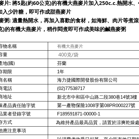
:
5
(
60
)
250c.c.
麥片
將
匙
約
公克
的有機大燕麥片加入
熱開水、
加入少許糖，即可作成甜燕麥片
:
麥粥
適量熱開水，再加入喜歡的食材，如海鮮、肉片等煮滾
)
克
的有機大燕麥片，稍作悶煮即可作成美味的鹹燕麥粥
有機大燕麥片
容物名稱
400克/袋
容量
(
)
產地
國
芬蘭
存期限
1年
商名稱
海力捷國際開發股份有限公司
商電話
(02)77538717
商地址
新北市中和區中山路二段380巷14號3樓
保產品責任險字號
第一產物保險
1008
字第
08PR000227
號
品業者登錄字號
F189591871-00000-1
存方式
為維持產品最高品質，請置於涼爽乾燥
他應注意事項