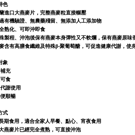
特色
蘭進口大燕麥片，完整燕麥粒直接輾壓
過
有機驗證、無農藥殘留、無添加人工添加物
全熟化、可即沖即食
殊製程、沖泡後保有燕麥本身彈性又不軟爛，保有燕麥原味
-
麥含有高膳食纖維及特殊β
聚葡萄醣，可促進健康代謝，使
對象
養補充
素可食
進代謝使用
排便順暢
方式
長期食用，適合全家人早餐、點心、宵夜食用
大燕麥片已經完全煮熟，可直接沖泡