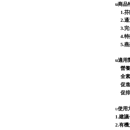
u
商品
1.
芬
通
2.
3.
完
4.
特
5.
燕
u
適用
營
全
促
促
u
使用
1.
建議
2.
有機