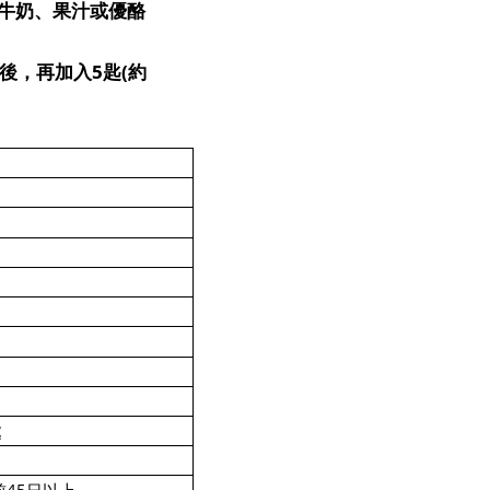
牛奶、果汁或優酪
5
(
後，再加入
匙
約
處