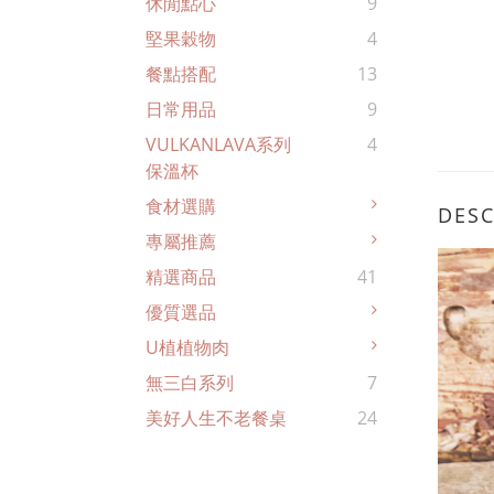
休閒點心
9
堅果穀物
4
餐點搭配
13
日常用品
9
VULKANLAVA系列
4
保溫杯
食材選購
DESC
專屬推薦
精選商品
41
優質選品
U植植物肉
無三白系列
7
美好人生不老餐桌
24