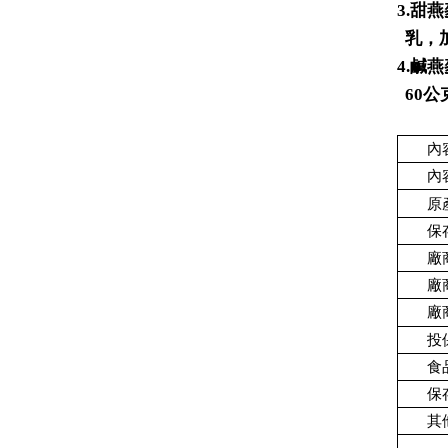
3.
甜燕
乳，
4.
鹹燕
60
公
內
內
原
保
廠
廠
廠
投
食
保
其