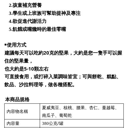
2.
孩童補充營養
3.
學生或上班族可幫助提神及專注
4.
欲促進代謝活力
5.
飢餓或嘴饞時的最佳零嘴
￭
使用方式
20
建議每天可以吃約
克的堅果，大約是您一隻手可以握
住的堅果量，
5-10
也大約是
顆左右
可直接食用，或打碎入菜調味皆宜；可與餅乾、糕點、
飲品、沙拉料理等，做各種搭配。
本商品規格
夏威夷豆、核桃、腰果、杏仁、蔓越莓、
內容物名稱
南瓜子、葡萄乾
/
380
公克
罐
內容量