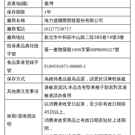
(
)
原產地
國
臺灣
保存期限
1
年
廠商名稱
海力捷國際開發股份有限公司
廠商電話
(02)77538717
380
14
3
廠商地址
新北市中和區中山路二段
巷
號
樓
投保產品責任險
第一產物保險
1008
字第
08PR000227
號
字號
食品業者登錄字
F189591871-00000-1
號
保存方式
為維持產品最高品質，請置於涼爽乾燥處
:
過敏原資訊
本品含有堅果種子類若對其過
其他應注意事項
敏者請勿食用
以消費者收受日起算，至少距有效日期前
45
日以上。
/
效期
退換貨說
消費者收受商品之有效日期若短於上述期
明
間，