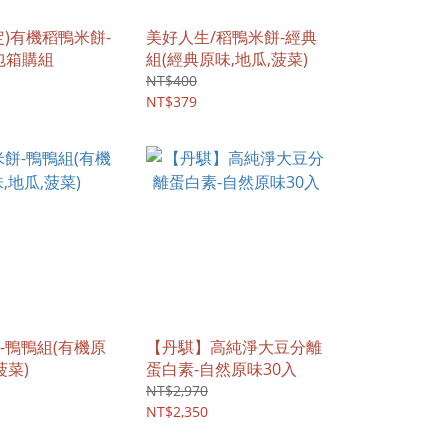
定)有機稻鴨米餅-
美好人生/稻鴨米餅-經典
0包箱購組
組(經典原味,地瓜,菠菜)
NT$400
NT$379
-鴨鴨組(有機原
【丹騏】高純淨大豆分離
菠菜)
蛋白素-自然原味30入
NT$2,970
NT$2,350