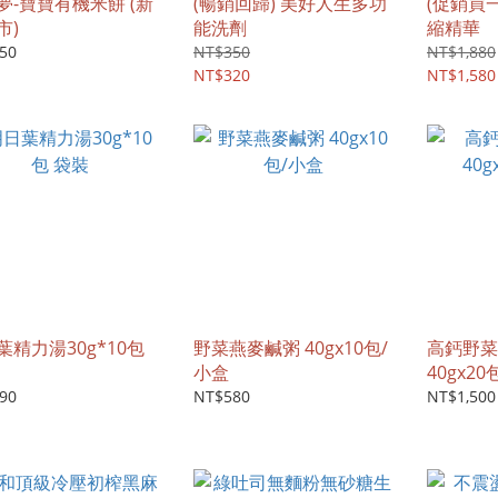
夢-寶寶有機米餅 (新
(暢銷回歸) 美好人生多功
(促銷買
市)
能洗劑
縮精華
50
NT$350
NT$1,880
NT$320
NT$1,580
葉精力湯30g*10包
野菜燕麥鹹粥 40gx10包/
高鈣野菜
小盒
40gx20
90
NT$580
NT$1,500