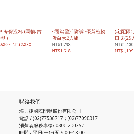
四海保溫杯 (團貓/吉
<關鍵靈活防護>優質植物
(宅配限
彪 )
蛋白素2入組
口味(25
,680 ~ NT$2,880
NT$1,798
NT$1,400
NT$1,618
NT$1,199
聯絡我們
海力捷國際開發股份有限公司
電話 / (02)77538717；(02)77098317
消費者服務專線/ 0800-200257
時間 / 平日(一)~(五)9:00~18:00