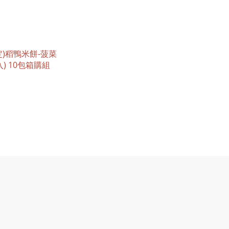
定)稻鴨米餅-菠菜
入) 10包箱購組