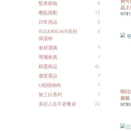
寶可
堅果穀物
4
品上
餐點搭配
13
NT$1
日常用品
9
VULKANLAVA系列
4
保溫杯
食材選購
專屬推薦
精選商品
41
優質選品
U植植物肉
明日
無三白系列
7
袋裝
美好人生不老餐桌
24
NT$5