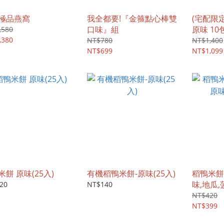
極品燕窩
我全都要!『金箍點心棒雙
(宅配限
口味』組
原味 1
,580
,380
NT$780
NT$1,400
NT$699
NT$1,099
餅 原味(25入)
有機稻鴨米餅-原味(25入)
稻鴨米餅
味,地瓜,
20
NT$140
NT$420
NT$399