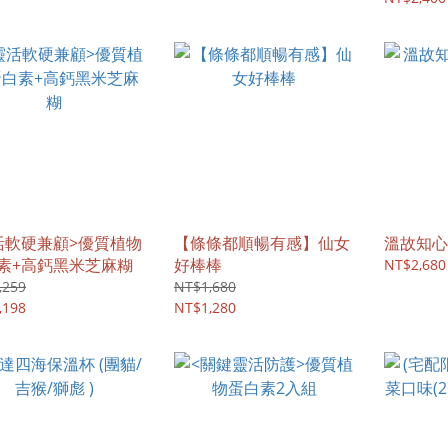
活軟硬兼顧>優質植物
【條條都順暢有感】仙女
溫故知心
素+高鈣黑米芝麻糊
好棒棒
NT$2,680
,259
NT$1,680
,198
NT$1,280