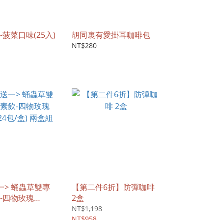
菠菜口味(25入)
胡同裏有愛掛耳咖啡包
NT$280
一> 蛹蟲草雙專
【第二件6折】防彈咖啡
-四物玫瑰
2盒
24包/盒) 兩盒組
NT$1,198
NT$958