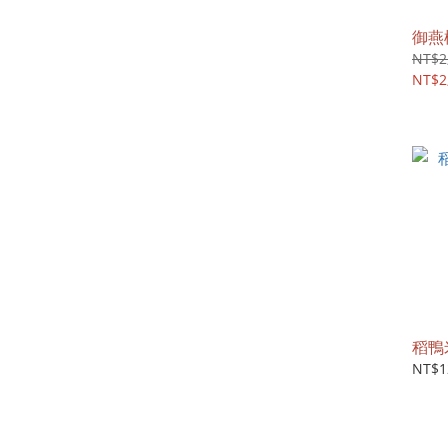
御燕
NT$2
NT$2
稻鴨米
NT$1