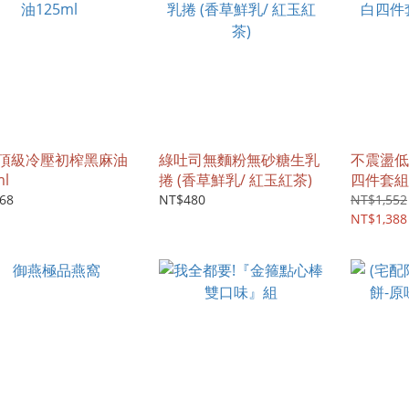
頂級冷壓初榨黑麻油
綠吐司無麵粉無砂糖生乳
不震盪低
ml
捲 (香草鮮乳/ 紅玉紅茶)
四件套組
68
NT$480
NT$1,552
NT$1,388