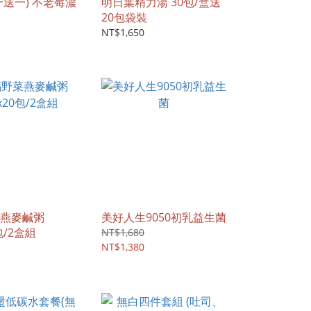
一送一) 不老莓濃
明日葉精力湯 30包/盒送
20包袋裝
NT$1,650
燕麥鹹粥
美好人生9050初乳益生菌
包/2盒組
NT$1,680
NT$1,380