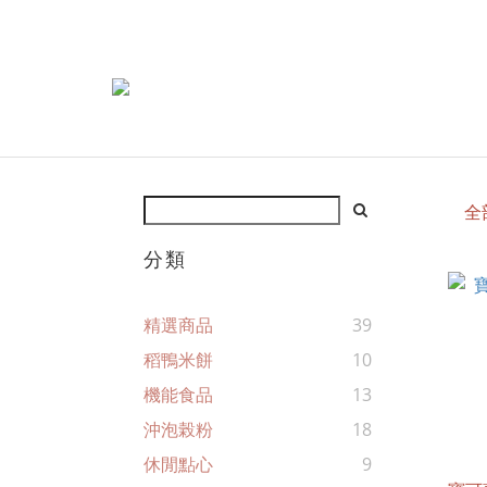
全
分類
精選商品
39
稻鴨米餅
10
機能食品
13
沖泡榖粉
18
休閒點心
9