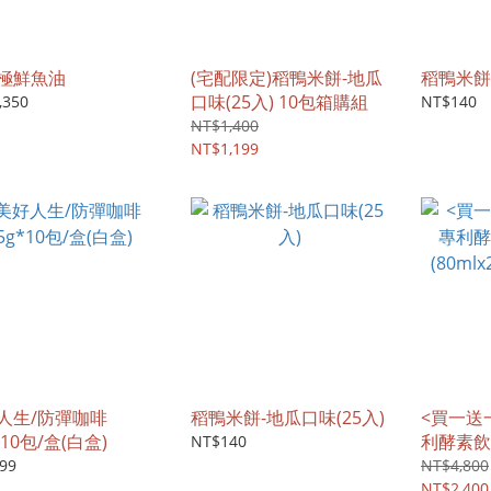
極鮮魚油
(宅配限定)稻鴨米餅-地瓜
稻鴨米餅-
口味(25入) 10包箱購組
,350
NT$140
NT$1,400
NT$1,199
人生/防彈咖啡
稻鴨米餅-地瓜口味(25入)
<買一送
*10包/盒(白盒)
利酵素飲
NT$140
(80mlx
99
NT$4,800
NT$2,400