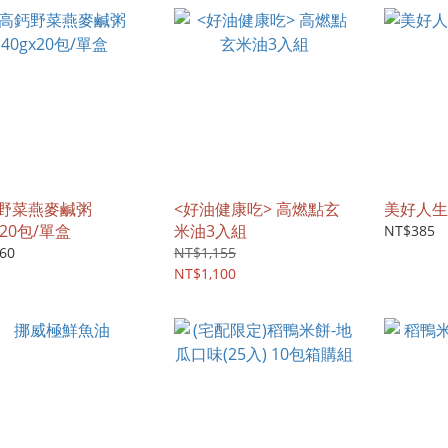
野菜燕麥鹹粥
<好油健康吃> 高燃點玄
美好人生
x20包/單盒
米油3入組
NT$385
60
NT$1,155
NT$1,100