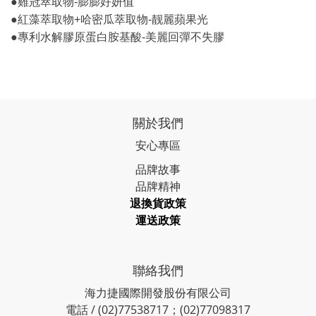
●雞冠萃取物-膨膨好妍值
●紅藻萃取物+哈密瓜萃取物-靓麗蘋果光
●專利水解膠原蛋白胺基酸-美麗回彈不失膠
關於我們
安心專區
品牌故事
品牌精神
退換貨政策
運送政策
聯絡我們
海力捷國際開發股份有限公司
電話 / (02)77538717；(02)77098317