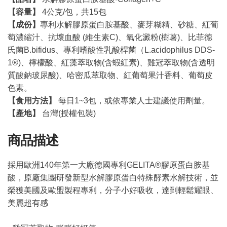
【容量】
4公克/包，共15包
【成份
】
專利水解膠原蛋白胺基酸、麥芽糊精、砂糖、紅葡
萄濃縮汁、抗壞血酸 (維生素C)、氧化澱粉(樹薯)、比菲德
氏菌B.bifidus、專利嗜酸性乳酸桿菌（L.acidophilus DDS-
1®)、檸檬酸、紅藻萃取物(含蝦紅素)、雞冠萃取物(含透明
質酸鈉玻尿酸)、哈密瓜萃取物、紅葡萄果汁香料、葡萄皮
色素。
【食用方法】
每日1~3包，或依專業人士建議使用劑量。​​
【產地】
台灣(授權包裝)
商品描述
採用歐洲140年第一大廠德國專利GELITA®膠原蛋白胺基
酸，原廠集團研發新型水解膠原蛋白特殊酵素水解技術，並
榮獲美國及歐盟製程專利，分子小好吸收，達到輕鬆耀眼、
美麗超有感