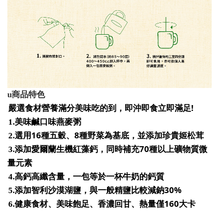
u
商品特色
!
嚴選食材營養滿分美味吃的到，即沖即食立即滿足
1.
美味鹹口味燕麥粥
16
8
2.
選用
種五穀、
種野菜為基底，並添加珍貴姬松茸
70
3.
添加愛爾蘭生機紅藻鈣，同時補充
種以上礦物質微
量元素
4.
高鈣高纖含量，一包等於一杯牛奶的鈣質
30%
5.
添加智利沙漠湖鹽，與一般精鹽比較減鈉
160
6.
健康食材、美味飽足、香濃回甘、熱量僅
大卡