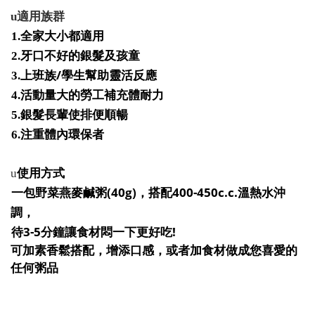
u
適用族群
1.
全家大小都適用
2.
牙口不好的銀髮及孩童
/
3.
上班族
學生幫助靈活反應
4.
活動量大的勞工補充體耐力
5.
銀髮長輩使排便順暢
6.
注重體內環保者
u
使用方式
(40g)
400-450c.c.
一包野菜燕麥鹹粥
，搭配
溫熱水沖
調，
3-5
!
待
分鐘讓食材悶一下更好吃
可加素香鬆搭配，增添口感，或者加食材做成您喜愛的
任何粥品