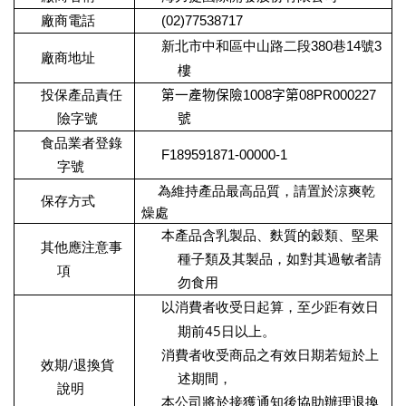
廠商電話
(02)77538717
新北市中和區中山路二段380巷14號3
廠商地址
樓
投保產品責任
第一產物保險
1008
字第
08PR000227
險字號
號
食品業者登錄
F189591871-00000-1
字號
為維持產品最高品質，請置於涼爽乾
保存方式
燥處
本產品含乳製品、麩質的穀類、堅果
其他應注意事
種子類及其製品，如對其過敏者請
項
勿食用
以消費者收受日起算，至少距有效日
45
期前
日以上。
消費者收受商品之有效日期若短於上
/
效期
退換貨
述期間，
說明
本公司將於接獲通知後協助辦理退換