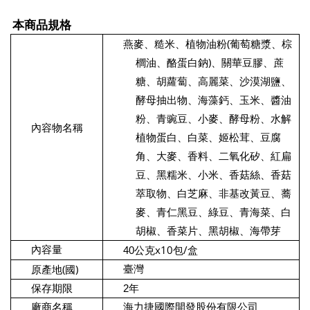
本商品規格
(
燕麥、糙米、植物油粉
葡萄糖漿、棕
)
櫚油、酪蛋白鈉
、關華豆膠、蔗
糖、胡蘿蔔、高麗菜、沙漠湖鹽、
酵母抽出物、海藻鈣、玉米、醬油
粉、青豌豆、小麥、酵母粉、水解
內容物名稱
植物蛋白、白菜、姬松茸、豆腐
角、大麥、香料、二氧化矽、紅扁
豆、黑糯米、小米、香菇絲、香菇
萃取物、白芝麻、非基改黃豆、蕎
麥、青仁黑豆、綠豆、青海菜、白
胡椒、香菜片、黑胡椒、海帶芽
x10
/
內容量
40
公克
包
盒
(
)
臺灣
原產地
國
保存期限
2年
廠商名稱
海力捷國際開發股份有限公司