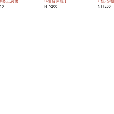
麻婆豆腐醬
U植宮保雞丁
U植咕咾
10
NT$200
NT$200