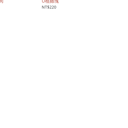
肉
U植雞塊
NT$220